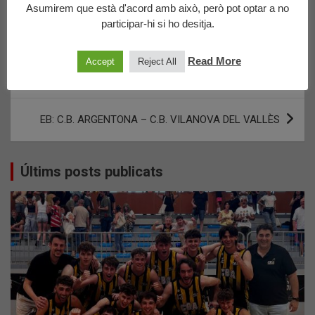
Asumirem que està d'acord amb això, però pot optar a no
Please follow and like us:
participar-hi si ho desitja.
Navegació
Read More
CFN: UE MATARO FM ALLE – MGF 55 – CBARGENTONA
Accept
Reject All
d'entrades
NEGRE 26
EB: C.B. ARGENTONA – C.B. VILANOVA DEL VALLÈS
Últims posts publicats