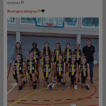
victòries
#somgrocsinegres