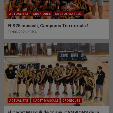
ACTUALITAT
CRÒNIQUES
SOTS 25 MASCULÍ
El S25 masculí, Campions Territorials !
01/06/2026
CBA
ACTUALITAT
CADET MASCULÍ
CRÒNIQUES
El Cadet Masculí de 1r any, CAMPIONS de la