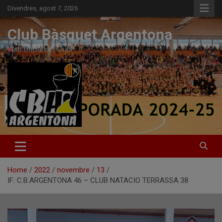
Skip
Divendres, agost 7, 2026
to
content
Club Bàsquet Argentona
Web oficial del Club
Home
2022
novembre
13
IF: C.B.ARGENTONA 46 – CLUB NATACIO TERRASSA 38