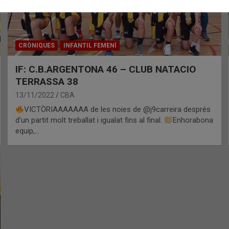
CRÒNIQUES
INFANTIL FEMENÍ
IF: C.B.ARGENTONA 46 – CLUB NATACIO
TERRASSA 38
13/11/2022
CBA
VICTÒRIAAAAAAA de les noies de @j9carreira després
d’un partit molt treballat i igualat fins al final.
Enhorabona
equip,…