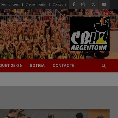
 les notícies.
Creixem junts!
Contacte
QUET 25-26
BOTIGA
CONTACTE