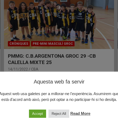
CRÒNIQUES
PRE-MINI MASCULÍ GROC
PMMG: C.B.ARGENTONA GROC 29 -CB
CALELLA MIXTE 25
14/11/2022
CBA
Aquesta web fa servir
Aquest web usa galetes per a millorar-ne l'experiència. Asumirem qu
està d'acord amb això, però pot optar a no participar-hi si ho desitja.
Read More
Accept
Reject All