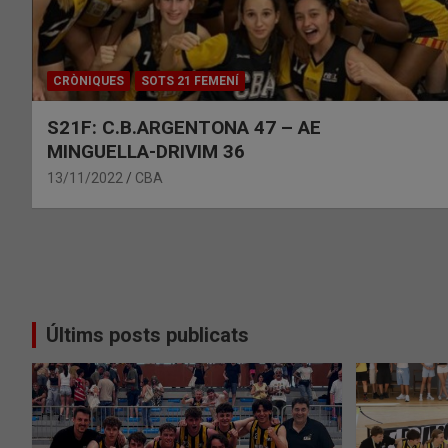
CRÒNIQUES
SOTS 21 FEMENÍ
S21F: C.B.ARGENTONA 47 – AE
MINGUELLA-DRIVIM 36
13/11/2022
CBA
Paginació
de
les
Últims posts publicats
entrades