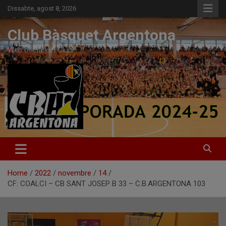
Skip
Dissabte, agost 8, 2026
to
content
Club Bàsquet Argentona
Web oficial del Club
Home
2022
novembre
14
CF: COALCI – CB SANT JOSEP B 33 – C.B.ARGENTONA 103