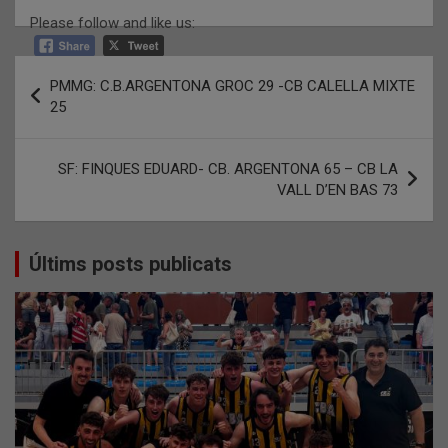
Please follow and like us:
Navegació
PMMG: C.B.ARGENTONA GROC 29 -CB CALELLA MIXTE
d'entrades
25
SF: FINQUES EDUARD- CB. ARGENTONA 65 – CB LA
VALL D’EN BAS 73
Últims posts publicats