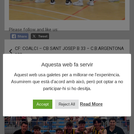
Please follow and like us:
Navegació
CF: COALCI – CB SANT JOSEP B 33 – C.B.ARGENTONA
d'entrades
103
Aquesta web fa servir
Resultats del cap de setmana 19 i 20 de novembre
Aquest web usa galetes per a millorar-ne l'experiència.
Asumirem que està d'acord amb això, però pot optar a no
participar-hi si ho desitja.
Últims posts publicats
Read More
Accept
Reject All