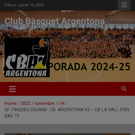
Skip
Dilluns, agost 10, 2026
to
content
Club Bàsquet Argentona
Web oficial del Club
Home
2022
novembre
14
SF: FINQUES EDUARD- CB. ARGENTONA 65 – CB LA VALL D’EN
BAS 73