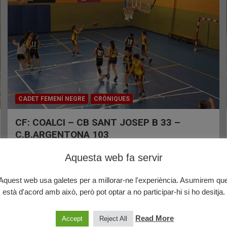
CADET FEMENÍ NEGRE
CRÒNIQUES
CF: COALCI – CB SANT JOSEP B 33 –
C.B.ARGENTONA 103
14/11/2022
CBA
Aquesta web fa servir
Aquest web usa galetes per a millorar-ne l'experiència. Asumirem qu
està d'acord amb això, però pot optar a no participar-hi si ho desitja.
Read More
Accept
Reject All