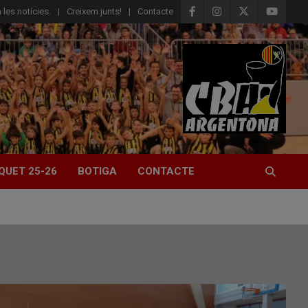
 les notícies.
Creixem junts!
Contacte
QUET 25-26
BOTIGA
CONTACTE