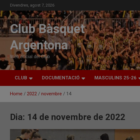
Skip
Divendres, agost 7, 2026
to
content
Club Bàsquet
Argentona
Web oficial del Club
CLUB
DOCUMENTACIÓ
MASCULINS 25-26
Home
2022
novembre
14
Dia:
14 de novembre de 2022