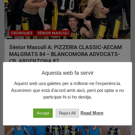
CRÒNIQUES
SÈNIOR MASCULÍ
Sènior Masculí A: PIZZERIA CLASSIC-AECAM
MALGRATS 84 – BLANCOMORA ADVOCATS-
CB. ARGENTONA 87.
06/02/2023
CBA
Aquesta web fa servir
PARTIDÀS del Sènior Masculí
Aquest web usa galetes per a millorar-ne l'experiència.
de @jordiventura.11 i @sergioarteaga13 que
aconsegueixen emportar-se la victòria després d’un partit
Asumirem que està d'acord amb això, però pot optar a no
igualat i competit fins…
participar-hi si ho desitja.
Read More
Accept
Reject All