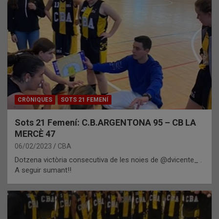
CRÒNIQUES
SOTS 21 FEMENÍ
Sots 21 Femení: C.B.ARGENTONA 95 – CB LA
MERCÈ 47
06/02/2023
CBA
Dotzena victòria consecutiva de les noies de @dvicente_ .
A seguir sumant!!