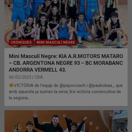
CRÒNIQUES
MINI MASCULÍ NEGRE
Mini Masculí Negre: KIA A.R.MOTORS MATARO
– CB. ARGENTONA NEGRE 93 – BC MORABANC
ANDORRA VERMELL 43.
06/02/2023
CBA
VICTÒRIA de l’equip de @pepocoach i @paubobaa_ que
amb aquesta ja sumen la seva 3ra victòria consecutiva de
la segona…