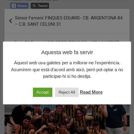
Navegació
Sènior Femení: FINQUES EDUARD- CB. ARGENTONA 84
d'entrades
– C.B. SANT CELONI 31.
Sots 21 Femení: C.B.ARGENTONA 95 – CB LA MERCÈ
47
Aquesta web fa servir
Aquest web usa galetes per a millorar-ne l'experiència.
Asumirem que està d'acord amb això, però pot optar a no
Últims posts publicats
participar-hi si ho desitja.
Read More
Accept
Reject All