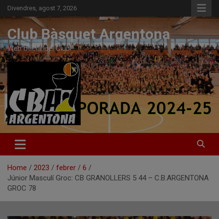
Skip
Divendres, agost 7, 2026
to
content
Club Bàsquet Argentona
Web oficial del Club
Home
2023
febrer
6
Júnior Masculí Groc: CB GRANOLLERS 5 44 – C.B.ARGENTONA
GROC 78