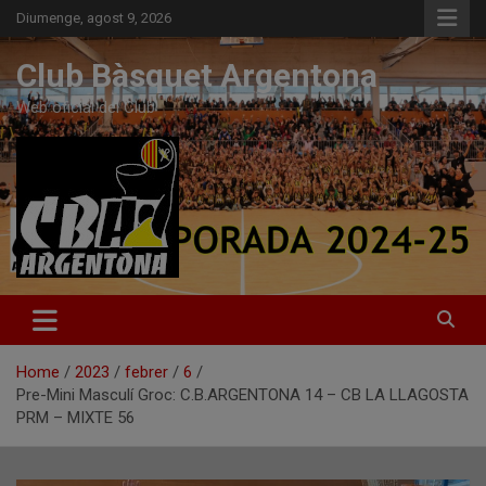
Skip
Diumenge, agost 9, 2026
to
content
Club Bàsquet Argentona
Web oficial del Club
Home
2023
febrer
6
Pre-Mini Masculí Groc: C.B.ARGENTONA 14 – CB LA LLAGOSTA
PRM – MIXTE 56