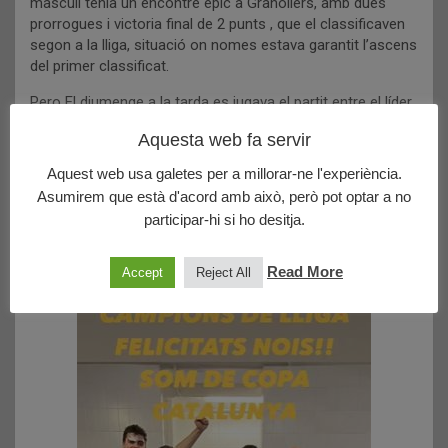
masculí tenia un encontre èpic a Granollers, amb dues
prorrogues i victoria final de 2 punts , que el classificaven
segon a la lliga, situació on nomes estava garantit l’ascens
del primer classificat.
Pero El diumenge a la tarda es jugava el partit entre el líder,
el Girona, contra el Ceset, 5è classificat. I pocs esperavem
Aquesta web fa servir
que el Girona acabes perdent! Això feia que l’Argentona
arrabassés la primera posicio a la lliga, i es convertis
Aquest web usa galetes per a millorar-ne l'experiència.
matematicament en EQUIP DE COPA per a la propera
Asumirem que està d'acord amb això, però pot optar a no
temporada!
participar-hi si ho desitja.
A més , els dona la cirereta de participar a la Final a 4 que
es celebrarà entre els caps de cada grup.
Read More
Accept
Reject All