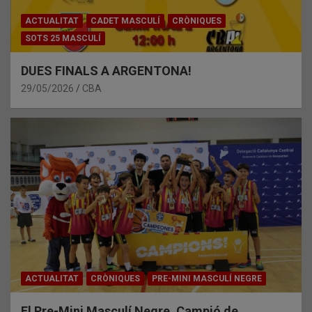
ACTUALITAT
CADET MASCULÍ
CRÒNIQUES
SOTS 25 MASCULÍ
DUES FINALS A ARGENTONA!
29/05/2026
CBA
ACTUALITAT
CRÒNIQUES
PRE-MINI MASCULÍ NEGRE
El Pre-Mini Masculí Negre, Campió de