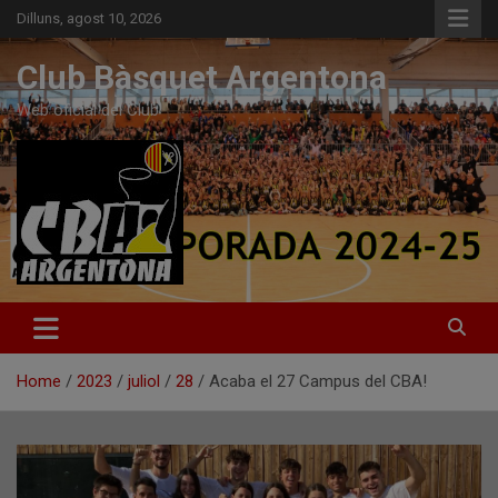
Skip
Dilluns, agost 10, 2026
to
content
Club Bàsquet Argentona
Web oficial del Club
Home
2023
juliol
28
Acaba el 27 Campus del CBA!