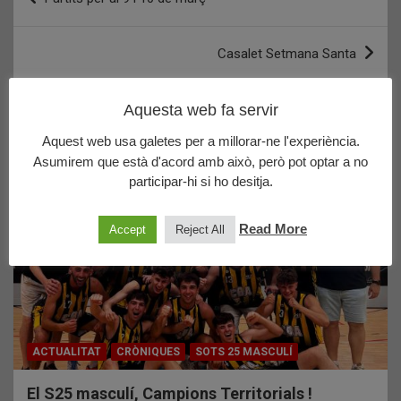
d'entrades
Casalet Setmana Santa
Aquesta web fa servir
Últims posts publicats
Aquest web usa galetes per a millorar-ne l'experiència.
Asumirem que està d'acord amb això, però pot optar a no
participar-hi si ho desitja.
Read More
Accept
Reject All
ACTUALITAT
CRÒNIQUES
SOTS 25 MASCULÍ
El S25 masculí, Campions Territorials !