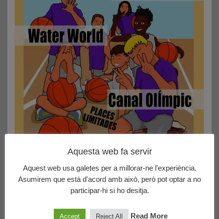
Please follow and like us:
Aquesta web fa servir
Aquest web usa galetes per a millorar-ne l'experiència.
Navegació
Asumirem que està d'acord amb això, però pot optar a no
Vols formar part del CBA?
d'entrades
participar-hi si ho desitja.
Partits per al 4 i 5 de maig
Read More
Accept
Reject All