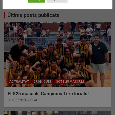
Últims posts publicats
ACTUALITAT
CRÒNIQUES
SOTS 25 MASCULÍ
El S25 masculí, Campions Territorials !
01/06/2026
CBA