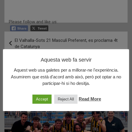
Please follow and like us:
Navegació
El Valhalla-Sots 21 Masculí Preferent, es proclama 4t
d'entrades
de Catalunya
Aquesta web fa servir
Ens ha deixat la Carme Famadas
Aquest web usa galetes per a millorar-ne l'experiència.
Asumirem que està d'acord amb això, però pot optar a no
participar-hi si ho desitja.
Últims posts publicats
Read More
Accept
Reject All