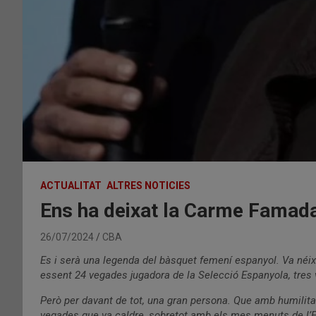
ACTUALITAT
ALTRES NOTICIES
Ens ha deixat la Carme Famad
26/07/2024
CBA
Es i serà una legenda del bàsquet femení espanyol. Va néixe
essent 24 vegades jugadora de la Selecció Espanyola, tres 
Però per davant de tot, una gran persona. Que amb humilitat
vegades que va caldre, sobretot amb els mes menuts de l’Es