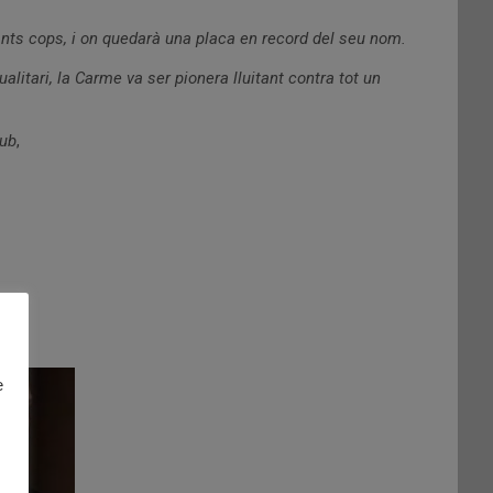
 tants cops, i on quedarà una placa en record del seu nom.
alitari, la Carme va ser pionera lluitant contra tot un
lub
,
e