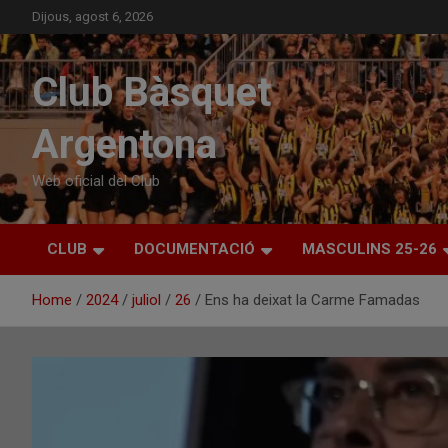
Skip
Dijous, agost 6, 2026
to
content
Club Bàsquet
Argentona
Web oficial del Club
CLUB
DOCUMENTACIÓ
MASCULINS 25-26
Home
2024
juliol
26
Ens ha deixat la Carme Famadas