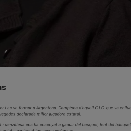
as
r i es va formar a Argentona. Campiona d’aquell C.I.C. que va enllu
vegades declarada millor jugadora estatal.
 i senzillesa ens ha ensenyat a gaudir del bàsquet, fent del bàsquet
coleta, explicant les seves vivències.