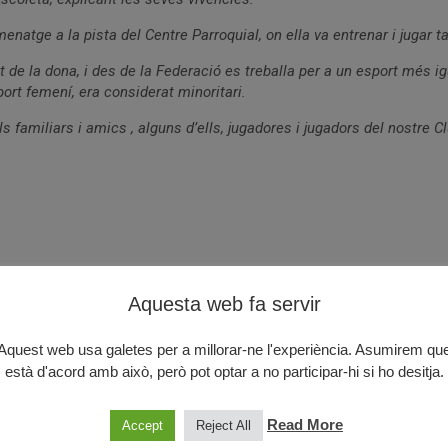
menatge a la pista del Centre Parroquial, on ella va entrenar i jugar
 de la dona, i des de la Federació es treballa per a un esport més igu
rt femení, era considerat minoritari.
 familiars i amics , alguns d’ells, jugadores i jugadors del nostre C
Aquesta web fa servir
Aquest web usa galetes per a millorar-ne l'experiència. Asumirem qu
està d'acord amb això, però pot optar a no participar-hi si ho desitja.
Read More
Accept
Reject All