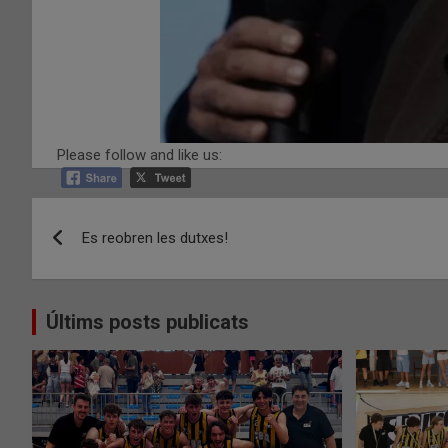
Please follow and like us:
Navegació
Es reobren les dutxes!
d'entrades
Últims posts publicats